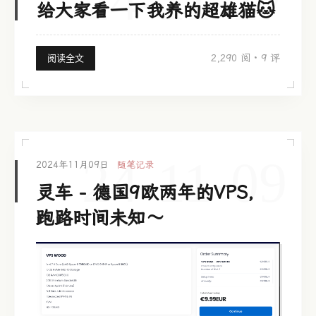
24-11-17
给大家看一下我养的超雄猫🐱
2,290 阅
·
9 评
阅读全文
24-11-09
2024年11月09日
随笔记录
灵车 - 德国9欧两年的VPS，
跑路时间未知～