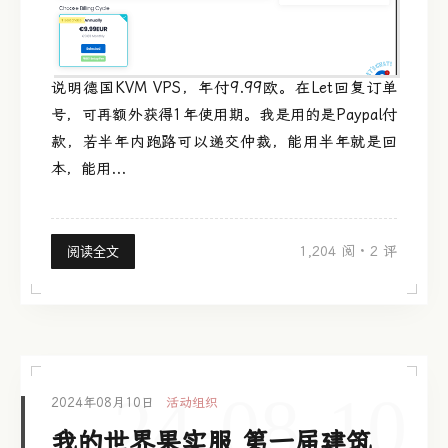
说明德国KVM VPS，年付9.99欧。在Let回复订单
号，可再额外获得1年使用期。我是用的是Paypal付
款，若半年内跑路可以递交仲裁，能用半年就是回
本，能用...
1,204 阅
·
2 评
阅读全文
24-08-10
2024年08月10日
活动组织
我的世界果实服 第一届建筑