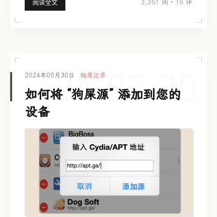
3,351 阅
·
16 评
阅读全文
24-05-30
2024年05月30日
随笔记录
如何将 “狗屎源” 添加到您的
设备