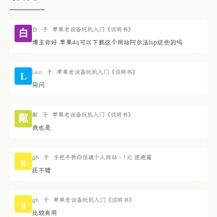
白
于
苹果老设备玩机入门《说明书》
白
博主你好 苹果4s可以下载这个网站阿尔法lsp这些的吗
Leo
于
苹果老设备玩机入门《说明书》
L
同问
粼
于
苹果老设备玩机入门《说明书》
粼
我也是
gh
于
手把手教你创建个人网站 - 1元 速通篇
g
还不错
gh
于
苹果老设备玩机入门《说明书》
g
比较有用