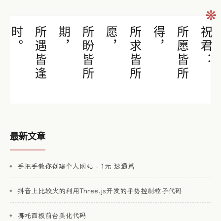
❋
所
遇
皆
逢
时
。
，
所
盼
皆
所
期
，
所
求
皆
所
愿
，
所
愿
皆
所
得
祝君：
最新文章
手把手教你创建个人网站 - 1元 速通篇
抖音上比较火的利用Three.js开发的手势控制粒子代码
哪吒面板前台美化代码