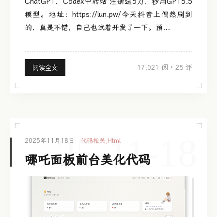
ChatGPT、Codex中转站 注册送5刀，秒用GPT5.5
模型。地址：https://lun.pw/今天抖音上偶然刷到
的，真是不错，自己也试着开发了一下。预...
17,021 阅
·
25 评
阅读全文
25-11-18
2025年11月18日
代码相关
,
Html
哪吒面板前台美化代码